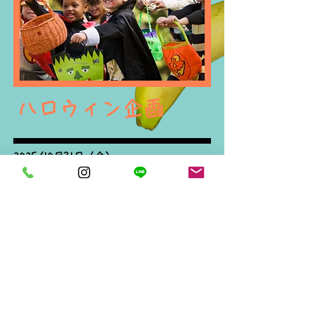
ハロウィン企画
2025/10月31日（金）
​
今年もハロウィンがやってまいりました。ハロウィ
ン企画として、大人も子供もみんなで仮装をしてパ
ーティを行います。今年の仮装もなかなか凝ったも
のとなっております。お楽しみに！
ホーム
・新着情報
イベント紹介
自己評価表